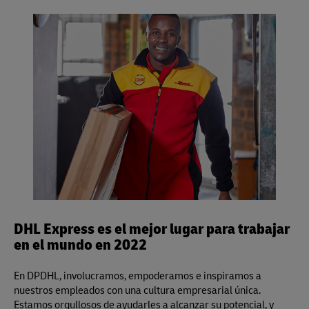
más información sobre nuestra garantía visitar
aquí
.
Si, usted puede usar su propio empaque o embalaje para
visite un Punto de Servicio de DHL Express para obtener
divisor volumétrico es 139 para pulgadas/libras (5.000
preempacar su envío, pero por favor asegúrese de dejarlo
toda la información, o visite
aquí
.
para centímetros/kilos) y aplica para los servicios Same
sin sellar para la inspección.
Day, Time Definite y Day Definite de DHL Express.
DHL Express es el mejor lugar para trabajar
en el mundo en 2022
En DPDHL, involucramos, empoderamos e inspiramos a
nuestros empleados con una cultura empresarial única.
Estamos orgullosos de ayudarles a alcanzar su potencial, y