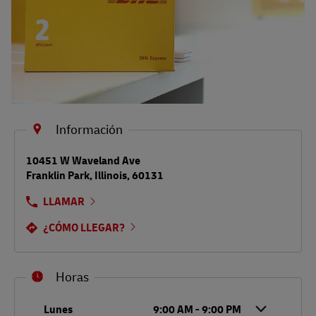
Información
LINK OPENS IN NEW TAB
10451 W Waveland Ave
Franklin Park
,
Illinois
,
60131
LLAMAR
¿CÓMO LLEGAR?
Horas
Día de la semana
Horario
Lunes
9:00 AM
-
9:00 PM