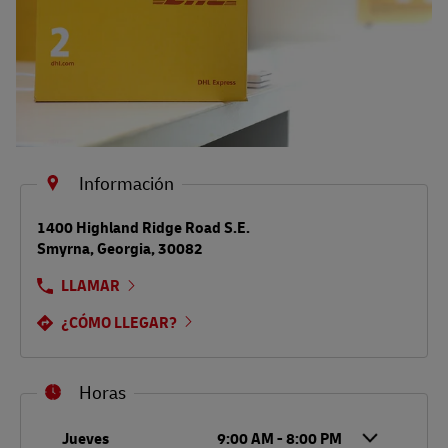
Información
LINK OPENS IN NEW TAB
1400 Highland Ridge Road S.E.
Smyrna
,
Georgia
,
30082
LLAMAR
¿CÓMO LLEGAR?
Horas
Día de la semana
Horario
Jueves
9:00 AM
-
8:00 PM