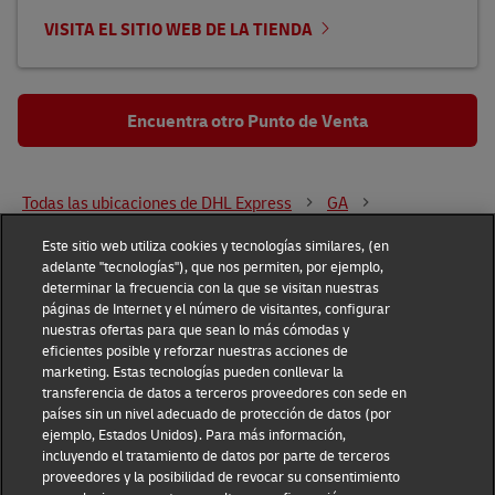
VISITA EL SITIO WEB DE LA TIENDA
Encuentra otro Punto de Venta
Todas las ubicaciones de DHL Express
GA
Smyrna
1400 Highland Ridge Road S.E.
Este sitio web utiliza cookies y tecnologías similares, (en
adelante "tecnologías"), que nos permiten, por ejemplo,
determinar la frecuencia con la que se visitan nuestras
DHL Group
páginas de Internet y el número de visitantes, configurar
nuestras ofertas para que sean lo más cómodas y
Fraud Awareness
Legal Notice
eficientes posible y reforzar nuestras acciones de
marketing. Estas tecnologías pueden conllevar la
transferencia de datos a terceros proveedores con sede en
Terms of Use
Privacy Notice
países sin un nivel adecuado de protección de datos (por
ejemplo, Estados Unidos). Para más información,
Dispute Resolution
Accessibility
incluyendo el tratamiento de datos por parte de terceros
proveedores y la posibilidad de revocar su consentimiento