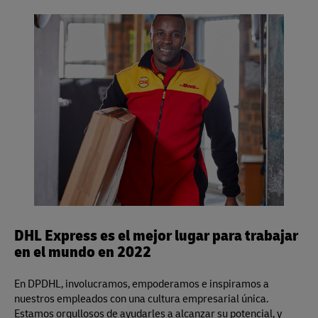
más información sobre nuestra garantía visitar
aquí
.
Si, usted puede usar su propio empaque o embalaje para
visite un Punto de Servicio de DHL Express para obtener
divisor volumétrico es 139 para pulgadas/libras (5.000
preempacar su envío, pero por favor asegúrese de dejarlo
toda la información, o visite
aquí
.
para centímetros/kilos) y aplica para los servicios Same
sin sellar para la inspección.
Day, Time Definite y Day Definite de DHL Express.
DHL Express es el mejor lugar para trabajar
en el mundo en 2022
En DPDHL, involucramos, empoderamos e inspiramos a
nuestros empleados con una cultura empresarial única.
Estamos orgullosos de ayudarles a alcanzar su potencial, y