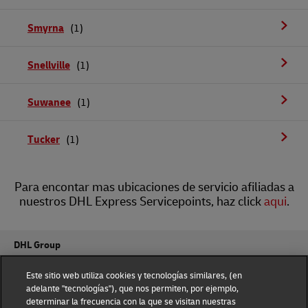
Smyrna
Snellville
Suwanee
Tucker
Para encontar mas ubicaciones de servicio afiliadas a
nuestros DHL Express Servicepoints, haz click
aqui
.
DHL Group
Fraud Awareness
Legal Notice
Este sitio web utiliza cookies y tecnologías similares, (en
adelante "tecnologías"), que nos permiten, por ejemplo,
determinar la frecuencia con la que se visitan nuestras
Terms of Use
Privacy Notice