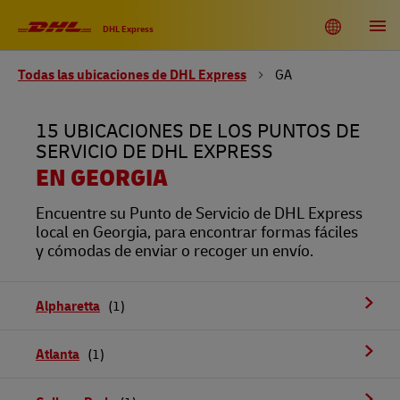
Link Opens in New Tab
Link Opens in New Tab
Link Opens in New Tab
Link Opens in New Tab
Link Opens in New Tab
Link Opens in New Tab
Link Opens in New Tab
Link Opens in New Tab
Link Opens in New Tab
Link Opens in New Tab
Link Opens in New Tab
Link Opens in New Tab
Skip to content
Enlace al sitio web principal
DHL Shipping and Logistics Services
Toggle language menu
Return to Nav
Abrir
DHL Express
Todas las ubicaciones de DHL Express
GA
DHL United States of America
EN
ES
15 UBICACIONES DE LOS PUNTOS DE
Rastreo
SERVICIO DE DHL EXPRESS
EN GEORGIA
Encuentre su Punto de Servicio de DHL Express
local en Georgia, para encontrar formas fáciles
y cómodas de enviar o recoger un envío.
Alpharetta
Atlanta