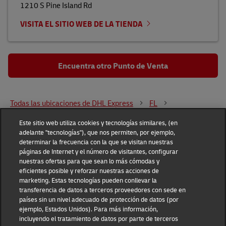
1210 S Pine Island Rd
VISITA EL SITIO WEB DE LA TIENDA
Encuentra otro Punto de Venta
Todas las ubicaciones de DHL Express
FL
North Miami Beach
1825 NE 163RD ST
Este sitio web utiliza cookies y tecnologías similares, (en
adelante "tecnologías"), que nos permiten, por ejemplo,
determinar la frecuencia con la que se visitan nuestras
DHL Group
páginas de Internet y el número de visitantes, configurar
nuestras ofertas para que sean lo más cómodas y
Fraud Awareness
Legal Notice
eficientes posible y reforzar nuestras acciones de
marketing. Estas tecnologías pueden conllevar la
transferencia de datos a terceros proveedores con sede en
Terms of Use
Privacy Notice
países sin un nivel adecuado de protección de datos (por
ejemplo, Estados Unidos). Para más información,
Dispute Resolution
Accessibility
incluyendo el tratamiento de datos por parte de terceros