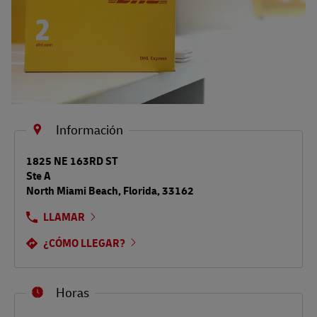
Información
LINK OPENS IN NEW TAB
1825 NE 163RD ST
Ste A
North Miami Beach
,
Florida
,
33162
LLAMAR
¿CÓMO LLEGAR?
Horas
Día de la semana
Horario