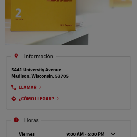
Información
LINK OPENS IN NEW TAB
5441 University Avenue
Madison
,
Wisconsin
,
53705
LLAMAR
¿CÓMO LLEGAR?
Horas
Día de la semana
Horario
Viernes
9:00 AM
-
6:00 PM