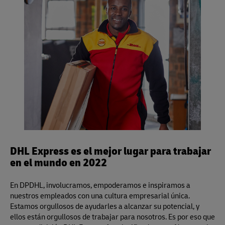
toda la información, o visite
aquí
.
para centímetros/kilos) y aplica para los servicios Same
sin sellar para la inspección.
Day, Time Definite y Day Definite de DHL Express.
DHL Express es el mejor lugar para trabajar
en el mundo en 2022
En DPDHL, involucramos, empoderamos e inspiramos a
nuestros empleados con una cultura empresarial única.
Estamos orgullosos de ayudarles a alcanzar su potencial, y
ellos están orgullosos de trabajar para nosotros. Es por eso que