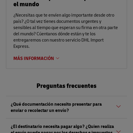
el mundo
¿Necesitas que te envíen algo importante desde otro
país? ¿O tal vez tienes documentos urgentes y
sensibles al tiempo que esperan su firma en otra parte
del mundo? Cúentanos dónde están y te los
entregaremos con nuestro servicio DHL Import
Express.
MÁS INFORMACIÓN
Preguntas frecuentes
¿Qué documentación necesito presentar para
enviar o recolectar un envío?
Tanto si envía como si recoge un envío, debe presentar un
¿El destinatario necesita pagar algo? ¿Quien realiza
documento de identidad válido (con fotografía) emitido
el envío puede pagar por los derechos e impuestos