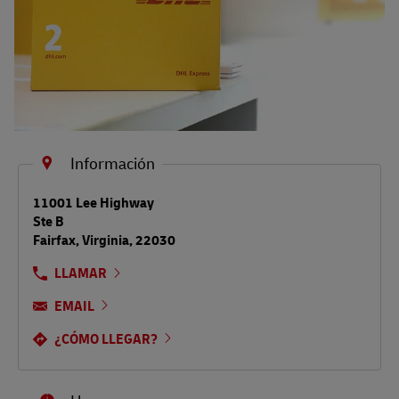
Información
LINK OPENS IN NEW TAB
11001 Lee Highway
Ste B
Fairfax
,
Virginia
,
22030
LLAMAR
EMAIL
¿CÓMO LLEGAR?