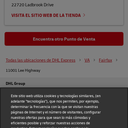
22720 Ladbrook Drive
VISITA EL SITIO WEB DE LA TIENDA
Encuentra otro Punto de Venta
Todas las ubicaciones de DHL Express
VA
Fairfax
11001 Lee Highway
DHL Group
Fraud Awareness
Legal Notice
Este sitio web utiliza cookies y tecnologías similares, (en
adelante "tecnologías"), que nos permiten, por ejemplo,
determinar la frecuencia con la que se visitan nuestras
Terms of Use
Privacy Notice
páginas de Internet y el número de visitantes, configurar
nuestras ofertas para que sean lo más cómodas y
Dispute Resolution
Accessibility
eficientes posible y reforzar nuestras acciones de