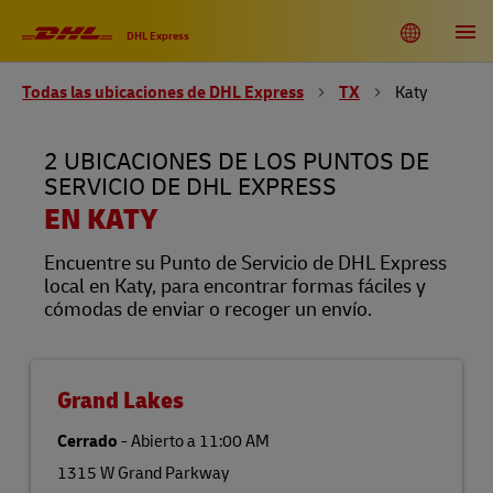
Link Opens in New Tab
Link Opens in New Tab
Link Opens in New Tab
Link Opens in New Tab
Link Opens in New Tab
Link Opens in New Tab
Link Opens in New Tab
Link Opens in New Tab
Link Opens in New Tab
Link Opens in New Tab
Link Opens in New Tab
Link Opens in New Tab
Skip to content
Enlace al sitio web principal
DHL Shipping and Logistics Services
Toggle language menu
Return to Nav
Abrir
DHL Express
Todas las ubicaciones de DHL Express
TX
Katy
DHL United States of America
EN
ES
2 UBICACIONES DE LOS PUNTOS DE
Rastreo
SERVICIO DE DHL EXPRESS
EN KATY
Encuentre su Punto de Servicio de DHL Express
local en Katy, para encontrar formas fáciles y
cómodas de enviar o recoger un envío.
Grand Lakes
Cerrado
-
Abierto a
11:00 AM
1315 W Grand Parkway