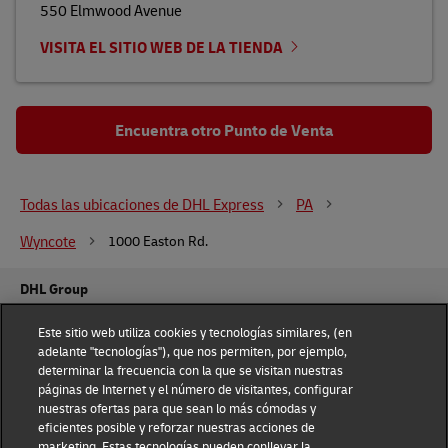
550 Elmwood Avenue
VISITA EL SITIO WEB DE LA TIENDA
Encuentra otro Punto de Venta
Todas las ubicaciones de DHL Express
PA
Wyncote
1000 Easton Rd.
DHL Group
Fraud Awareness
Legal Notice
Este sitio web utiliza cookies y tecnologías similares, (en
adelante "tecnologías"), que nos permiten, por ejemplo,
determinar la frecuencia con la que se visitan nuestras
Terms of Use
Privacy Notice
páginas de Internet y el número de visitantes, configurar
nuestras ofertas para que sean lo más cómodas y
Dispute Resolution
Accessibility
eficientes posible y reforzar nuestras acciones de
marketing. Estas tecnologías pueden conllevar la