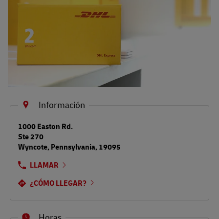
Información
LINK OPENS IN NEW TAB
1000 Easton Rd.
Ste 270
Wyncote
,
Pennsylvania
,
19095
LLAMAR
¿CÓMO LLEGAR?
Horas