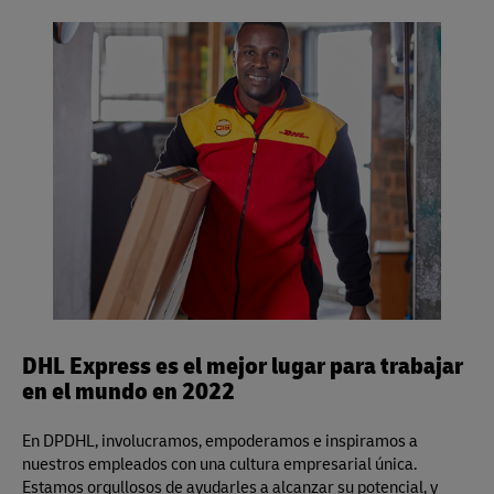
más información sobre nuestra garantía visitar
aquí
.
Si, usted puede usar su propio empaque o embalaje para
visite un Punto de Servicio de DHL Express para obtener
divisor volumétrico es 139 para pulgadas/libras (5.000
preempacar su envío, pero por favor asegúrese de dejarlo
toda la información, o visite
aquí
.
para centímetros/kilos) y aplica para los servicios Same
sin sellar para la inspección.
Day, Time Definite y Day Definite de DHL Express.
DHL Express es el mejor lugar para trabajar
en el mundo en 2022
En DPDHL, involucramos, empoderamos e inspiramos a
nuestros empleados con una cultura empresarial única.
Estamos orgullosos de ayudarles a alcanzar su potencial, y