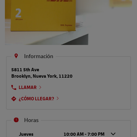
Información
LINK OPENS IN NEW TAB
5811 5th Ave
Brooklyn
,
Nueva York
,
11220
LLAMAR
¿CÓMO LLEGAR?
Horas
Día de la semana
Horario
Jueves
10:00 AM
-
7:00 PM