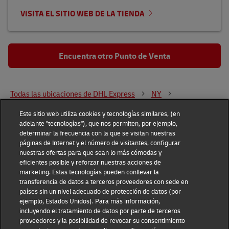
VISITA EL SITIO WEB DE LA TIENDA
Encuentra otro Punto de Venta
Todas las ubicaciones de DHL Express
NY
Brooklyn
5811 5th Ave
Este sitio web utiliza cookies y tecnologías similares, (en
adelante "tecnologías"), que nos permiten, por ejemplo,
determinar la frecuencia con la que se visitan nuestras
DHL Group
páginas de Internet y el número de visitantes, configurar
nuestras ofertas para que sean lo más cómodas y
Fraud Awareness
Legal Notice
eficientes posible y reforzar nuestras acciones de
marketing. Estas tecnologías pueden conllevar la
transferencia de datos a terceros proveedores con sede en
Terms of Use
Privacy Notice
países sin un nivel adecuado de protección de datos (por
ejemplo, Estados Unidos). Para más información,
Dispute Resolution
Accessibility
incluyendo el tratamiento de datos por parte de terceros
proveedores y la posibilidad de revocar su consentimiento