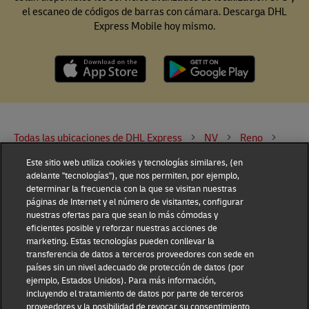
el escaneo de códigos de barras con cámara. Descarga DHL
Express Mobile hoy mismo.
Todas las ubicaciones de DHL Express
NV
Reno
1395 Air Cargo Way
Este sitio web utiliza cookies y tecnologías similares, (en
adelante "tecnologías"), que nos permiten, por ejemplo,
determinar la frecuencia con la que se visitan nuestras
DHL Group
páginas de Internet y el número de visitantes, configurar
nuestras ofertas para que sean lo más cómodas y
Fraud Awareness
Legal Notice
eficientes posible y reforzar nuestras acciones de
marketing. Estas tecnologías pueden conllevar la
transferencia de datos a terceros proveedores con sede en
Terms of Use
Privacy Notice
países sin un nivel adecuado de protección de datos (por
ejemplo, Estados Unidos). Para más información,
Dispute Resolution
Accessibility
incluyendo el tratamiento de datos por parte de terceros
proveedores y la posibilidad de revocar su consentimiento