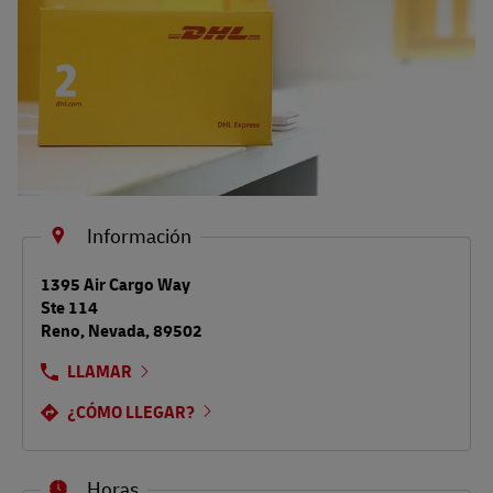
Información
LINK OPENS IN NEW TAB
1395 Air Cargo Way
Ste 114
Reno
,
Nevada
,
89502
LLAMAR
¿CÓMO LLEGAR?
Horas