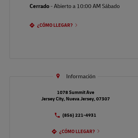
Cerrado
-
Abierto a
10:00 AM
Sábado
¿CÓMO LLEGAR?
Información
LINK OPENS IN NEW TAB
1078 Summit Ave
Jersey City
,
Nueva Jersey
,
07307
(856) 221-4931
¿CÓMO LLEGAR?