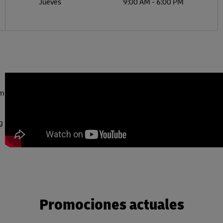
Jueves
9:00 AM
-
6:00 PM
om
g
Promociones actuales