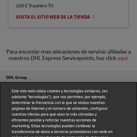
200 E Travelers Trl
VISITA EL SITIO WEB DE LA TIENDA
Para encontar mas ubicaciones de servicio afiliadas a
nuestros DHL Express Servicepoints, haz click
aqui
.
DHL Group
Fraud Awareness
Legal Notice
Este sitio web utiliza cookies y tecnologías similares, (en
adelante "tecnologías"), que nos permiten, por ejemplo,
determinar la frecuencia con la que se visitan nuestras
Terms of Use
Privacy Notice
páginas de Internet y el número de visitantes, configurar
nuestras ofertas para que sean lo más cómodas y
Dispute Resolution
Accessibility
eficientes posible y reforzar nuestras acciones de
marketing. Estas tecnologías pueden conllevar la
transferencia de datos a terceros proveedores con sede en
Additional Information