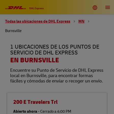
Link Opens in New Tab
Link Opens in New Tab
Link Opens in New Tab
Link Opens in New Tab
Link Opens in New Tab
Link Opens in New Tab
Link Opens in New Tab
Link Opens in New Tab
Link Opens in New Tab
Link Opens in New Tab
Link Opens in New Tab
Link Opens in New Tab
Skip to content
Enlace al sitio web principal
DHL Shipping and Logistics Services
Toggle language menu
Return to Nav
Abrir
DHL Express
Todas las ubicaciones de DHL Express
MN
DHL United States of America
EN
ES
Burnsville
Rastreo
1 UBICACIONES DE LOS PUNTOS DE
SERVICIO DE DHL EXPRESS
EN BURNSVILLE
Encuentre su Punto de Servicio de DHL Express
local en Burnsville, para encontrar formas
fáciles y cómodas de enviar o recoger un envío.
200 E Travelers Trl
Abierto ahora
-
Cerrado a
6:00 PM