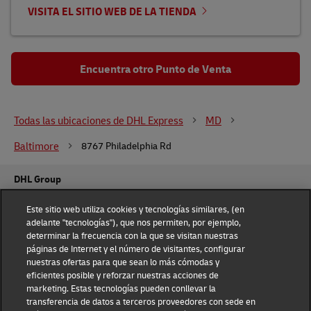
VISITA EL SITIO WEB DE LA TIENDA
Encuentra otro Punto de Venta
Todas las ubicaciones de DHL Express
MD
Baltimore
8767 Philadelphia Rd
DHL Group
Fraud Awareness
Legal Notice
Este sitio web utiliza cookies y tecnologías similares, (en
adelante "tecnologías"), que nos permiten, por ejemplo,
determinar la frecuencia con la que se visitan nuestras
Terms of Use
Privacy Notice
páginas de Internet y el número de visitantes, configurar
nuestras ofertas para que sean lo más cómodas y
Dispute Resolution
Accessibility
eficientes posible y reforzar nuestras acciones de
marketing. Estas tecnologías pueden conllevar la
transferencia de datos a terceros proveedores con sede en
Additional Information