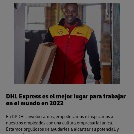
visite un Punto de Servicio de DHL Express para obtener
divisor volumétrico es 139 para pulgadas/libras (5.000
preempacar su envío, pero por favor asegúrese de dejarlo
toda la información, o visite
aquí
.
para centímetros/kilos) y aplica para los servicios Same
sin sellar para la inspección.
Day, Time Definite y Day Definite de DHL Express.
DHL Express es el mejor lugar para trabajar
en el mundo en 2022
En DPDHL, involucramos, empoderamos e inspiramos a
nuestros empleados con una cultura empresarial única.
Estamos orgullosos de ayudarles a alcanzar su potencial, y