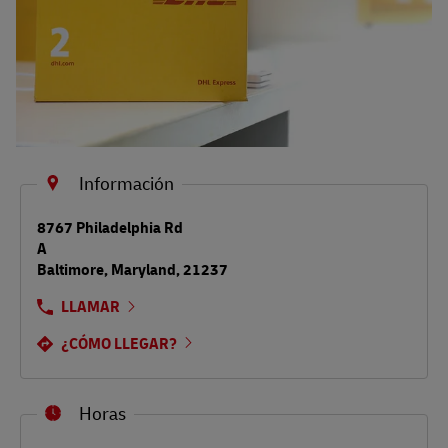
Información
LINK OPENS IN NEW TAB
8767 Philadelphia Rd
A
Baltimore
,
Maryland
,
21237
LLAMAR
¿CÓMO LLEGAR?
Horas
Día de la semana
Horario