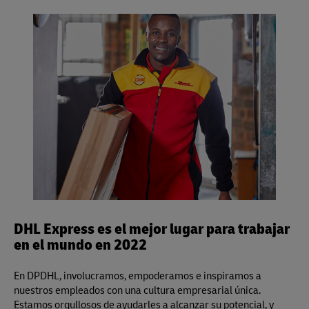
más información sobre nuestra garantía visitar
aquí
.
Si, usted puede usar su propio empaque o embalaje para
visite un Punto de Servicio de DHL Express para obtener
divisor volumétrico es 139 para pulgadas/libras (5.000
preempacar su envío, pero por favor asegúrese de dejarlo
toda la información, o visite
aquí
.
para centímetros/kilos) y aplica para los servicios Same
sin sellar para la inspección.
Day, Time Definite y Day Definite de DHL Express.
DHL Express es el mejor lugar para trabajar
en el mundo en 2022
En DPDHL, involucramos, empoderamos e inspiramos a
nuestros empleados con una cultura empresarial única.
Estamos orgullosos de ayudarles a alcanzar su potencial, y