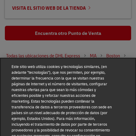
VISITA EL SITIO WEB DE LA TIENDA
Encuentra otro Punto de Venta
Todas las ubicaciones de DHL Express
MA
Boston
420 E Street
Este sitio web utiliza cookies y tecnologías similares, (en
adelante "tecnologías"), que nos permiten, por ejemplo,
determinar la frecuencia con la que se visitan nuestras
DHL Group
páginas de Internet y el número de visitantes, configurar
nuestras ofertas para que sean lo más cómodas y
Fraud Awareness
Legal Notice
eficientes posible y reforzar nuestras acciones de
marketing. Estas tecnologías pueden conllevar la
transferencia de datos a terceros proveedores con sede en
Terms of Use
Privacy Notice
países sin un nivel adecuado de protección de datos (por
ejemplo, Estados Unidos). Para más información,
Dispute Resolution
Accessibility
incluyendo el tratamiento de datos por parte de terceros
proveedores y la posibilidad de revocar su consentimiento
en cualquier momento, consulte su configuración en