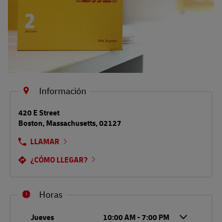
Información
LINK OPENS IN NEW TAB
420 E Street
Boston
,
Massachusetts
,
02127
LLAMAR
¿CÓMO LLEGAR?
Horas
Día de la semana
Horario
Jueves
10:00 AM
-
7:00 PM