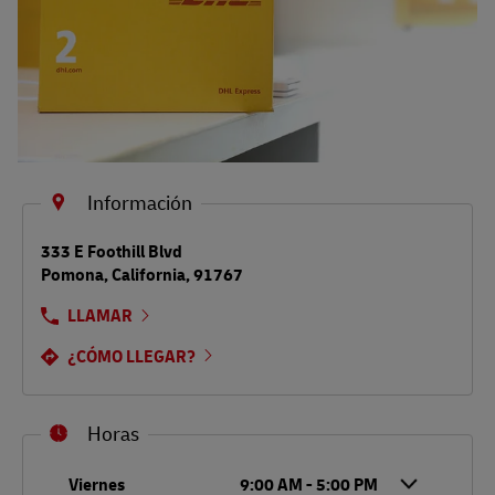
Información
LINK OPENS IN NEW TAB
333 E Foothill Blvd
Pomona
,
California
,
91767
LLAMAR
¿CÓMO LLEGAR?
Horas
Día de la semana
Horario
Viernes
9:00 AM
-
5:00 PM