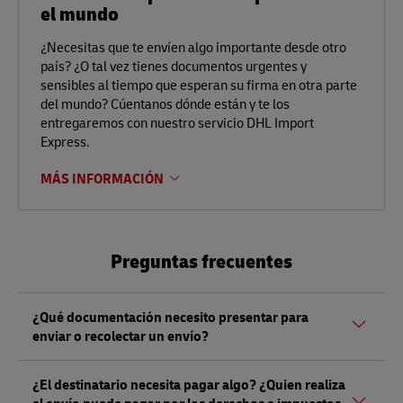
el mundo
¿Necesitas que te envíen algo importante desde otro
país? ¿O tal vez tienes documentos urgentes y
sensibles al tiempo que esperan su firma en otra parte
del mundo? Cúentanos dónde están y te los
entregaremos con nuestro servicio DHL Import
Express.
MÁS INFORMACIÓN
Preguntas frecuentes
¿Qué documentación necesito presentar para
enviar o recolectar un envío?
Tanto si envía como si recoge un envío, debe presentar un
¿El destinatario necesita pagar algo? ¿Quien realiza
documento de identidad válido (con fotografía) emitido