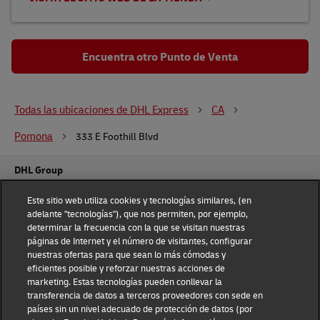
Encuentra otro Punto de Venta
Todas las ubicaciones de DHL Express
CA
Pomona
333 E Foothill Blvd
DHL Group
Fraud Awareness
Legal Notice
Este sitio web utiliza cookies y tecnologías similares, (en
adelante "tecnologías"), que nos permiten, por ejemplo,
determinar la frecuencia con la que se visitan nuestras
Terms of Use
Privacy Notice
páginas de Internet y el número de visitantes, configurar
nuestras ofertas para que sean lo más cómodas y
eficientes posible y reforzar nuestras acciones de
Dispute Resolution
Accessibility
marketing. Estas tecnologías pueden conllevar la
transferencia de datos a terceros proveedores con sede en
Additional Information
países sin un nivel adecuado de protección de datos (por
Configuración de