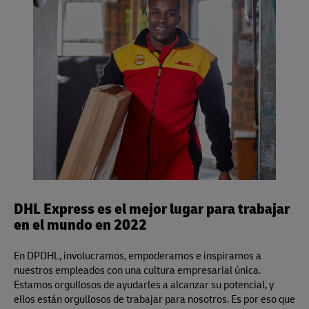
toda la información, o visite
aquí
.
para centímetros/kilos) y aplica para los servicios Same
sin sellar para la inspección.
Day, Time Definite y Day Definite de DHL Express.
DHL Express es el mejor lugar para trabajar
en el mundo en 2022
En DPDHL, involucramos, empoderamos e inspiramos a
nuestros empleados con una cultura empresarial única.
Estamos orgullosos de ayudarles a alcanzar su potencial, y
ellos están orgullosos de trabajar para nosotros. Es por eso que