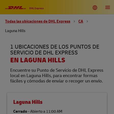
Link Opens in New Tab
Link Opens in New Tab
Link Opens in New Tab
Link Opens in New Tab
Link Opens in New Tab
Link Opens in New Tab
Link Opens in New Tab
Link Opens in New Tab
Link Opens in New Tab
Link Opens in New Tab
Link Opens in New Tab
Link Opens in New Tab
Skip to content
Enlace al sitio web principal
DHL Shipping and Logistics Services
Toggle language menu
Return to Nav
Abrir
DHL Express
Todas las ubicaciones de DHL Express
CA
DHL United States of America
EN
ES
Laguna Hills
Rastreo
1 UBICACIONES DE LOS PUNTOS DE
SERVICIO DE DHL EXPRESS
EN LAGUNA HILLS
Encuentre su Punto de Servicio de DHL Express
local en Laguna Hills, para encontrar formas
fáciles y cómodas de enviar o recoger un envío.
Laguna Hills
Cerrado
-
Abierto a
11:00 AM