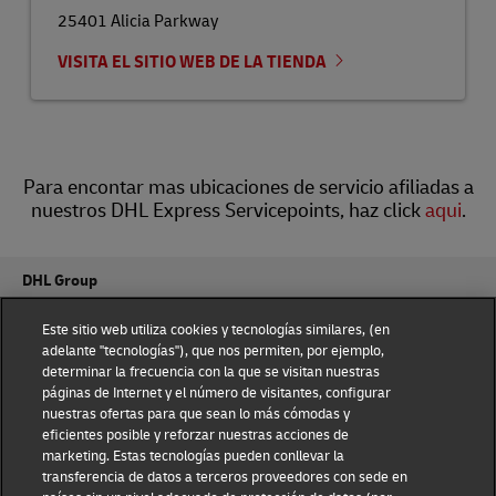
25401 Alicia Parkway
VISITA EL SITIO WEB DE LA TIENDA
Para encontar mas ubicaciones de servicio afiliadas a
nuestros DHL Express Servicepoints, haz click
aqui
.
DHL Group
Fraud Awareness
Legal Notice
Este sitio web utiliza cookies y tecnologías similares, (en
adelante "tecnologías"), que nos permiten, por ejemplo,
determinar la frecuencia con la que se visitan nuestras
Terms of Use
Privacy Notice
páginas de Internet y el número de visitantes, configurar
nuestras ofertas para que sean lo más cómodas y
Dispute Resolution
Accessibility
eficientes posible y reforzar nuestras acciones de
marketing. Estas tecnologías pueden conllevar la
transferencia de datos a terceros proveedores con sede en
Additional Information